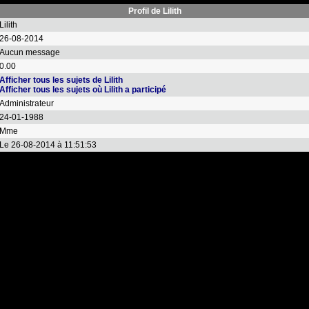
Profil de Lilith
Lilith
26-08-2014
Aucun message
0.00
Afficher tous les sujets de Lilith
Afficher tous les sujets où Lilith a participé
Administrateur
24-01-1988
Mme
Le 26-08-2014 à 11:51:53